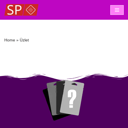
Skip
to
content
Home
»
Üzlet
Üzlet