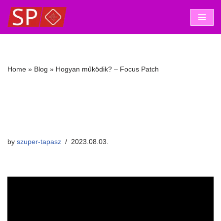
Skip
to
content
Home
»
Blog
»
Hogyan működik? – Focus Patch
Hogyan működik? –
Focus Patch
by
szuper-tapasz
2023.08.03.