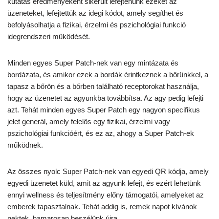
kutatás eredményeként sikerült lefejtenünk ezeket az
üzeneteket, lefejtettük az idegi kódot, amely segíthet és
befolyásolhatja a fizikai, érzelmi és pszichológiai funkció
idegrendszeri működését.
Minden egyes Super Patch-nek van egy mintázata és
bordázata, és amikor ezek a bordák érintkeznek a bőrünkkel, a
tapasz a bőrön és a bőrben található receptorokat használja,
hogy az üzenetet az agyunkba továbbítsa. Az agy pedig lefejti
azt. Tehát minden egyes Super Patch egy nagyon specifikus
jelet generál, amely felelős egy fizikai, érzelmi vagy
pszichológiai funkcióért, és ez az, ahogy a Super Patch-ek
működnek.
Az összes nyolc Super Patch-nek van egyedi QR kódja, amely
egyedi üzenetet küld, amit az agyunk lefejt, és ezért lehetünk
ennyi wellness és teljesítmény előny támogatói, amelyeket az
emberek tapasztalnak. Tehát addig is, remek napot kívánok
nektek, hamarosan beszélünk újra.