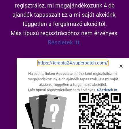
regisztrálsz, mi megajándékozunk 4 db
ajándék tapasszal! Ez a mi saját akciónk,
független a forgalmazó akcióitól.
Más típusú regisztrációhoz nem érvényes.
Részletek itt.
https://terapia24.superpatch.com/
https://terapia24.superpatch.com/
Ha ezen a linken
Associate
partnerként regisztrálsz, mi
megajándékozunk 4 db ajándék tapasszal! Ez a mi saját
Elakadtál?
akciónk, független a forgalmazó akcióitól.
Más típusú regisztrációhoz nem érvényes.
Részletek itt.
Hívj és segítek:
+36302128776