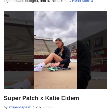
legfontosabb dologról, ami az atlétaként…
Read More »
Super Patch x Katie Eidem
by
szuper-tapasz
2023.06.06.