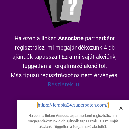
Ha ezen a linken
Associate
partnerként
regisztrálsz, mi megajándékozunk 4 db
ajándék tapasszal! Ez a mi saját akciónk,
független a forgalmazó akcióitól.
Más típusú regisztrációhoz nem érvényes.
Részletek itt.
https://terapia24.superpatch.com/
https://terapia24.superpatch.com/
Ha ezen a linken
Associate
partnerként regisztrálsz, mi
megajándékozunk 4 db ajándék tapasszal! Ez a mi saját
Elakadtál?
akciónk, független a forgalmazó akcióitól.