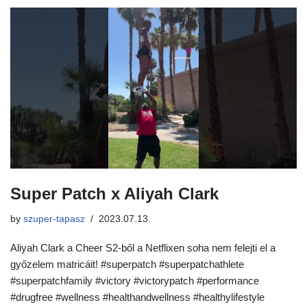
Super Patch x Aliyah Clark
by
szuper-tapasz
2023.07.13.
Aliyah Clark a Cheer S2-ből a Netflixen soha nem felejti el a
győzelem matricáit! #superpatch #superpatchathlete
#superpatchfamily #victory #victorypatch #performance
#drugfree #wellness #healthandwellness #healthylifestyle