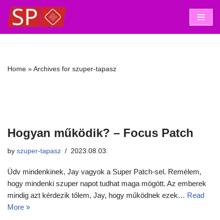
Skip
to
content
Home
»
Archives for szuper-tapasz
szuper-tapasz
Hogyan működik? – Focus Patch
by
szuper-tapasz
2023.08.03.
Üdv mindenkinek, Jay vagyok a Super Patch-sel. Remélem,
hogy mindenki szuper napot tudhat maga mögött. Az emberek
mindig azt kérdezik tőlem, Jay, hogy működnek ezek…
Read
More »