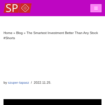
Skip
to
content
Home
»
Blog
»
The Smartest Investment Better Than Any Stock
#Shorts
The Smartest
Investment Better Than
Any Stock #Shorts
by
szuper-tapasz
2022.11.25.