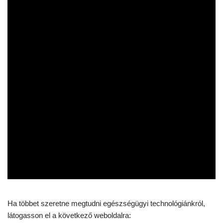
Ha többet szeretne megtudni egészségügyi technológiánkról,
látogasson el a következő weboldalra: