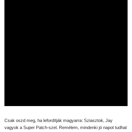
Csak oszd meg, ha lefordítják magyarra: Sziasztok, Jay
vagyok a Super Patch-szel. Remélem, mindenki jó napot tudhat