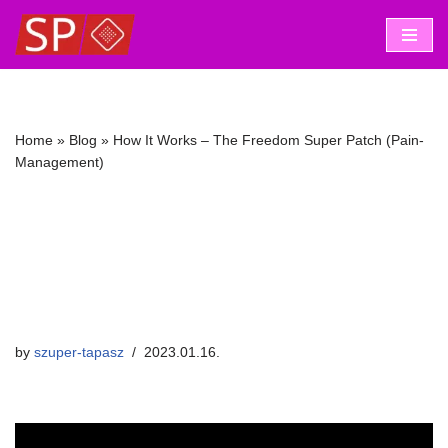
Skip
to
content
Home
»
Blog
»
How It Works – The Freedom Super Patch (Pain-
Management)
How It Works – The
Freedom Super Patch
(Pain-Management)
by
szuper-tapasz
2023.01.16.