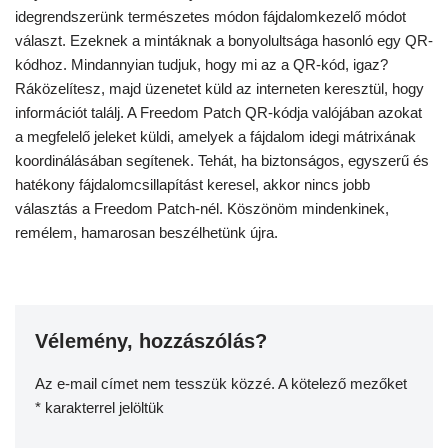
idegrendszerünk természetes módon fájdalomkezelő módot
választ. Ezeknek a mintáknak a bonyolultsága hasonló egy QR-
kódhoz. Mindannyian tudjuk, hogy mi az a QR-kód, igaz?
Ráközelítesz, majd üzenetet küld az interneten keresztül, hogy
információt találj. A Freedom Patch QR-kódja valójában azokat
a megfelelő jeleket küldi, amelyek a fájdalom idegi mátrixának
koordinálásában segítenek. Tehát, ha biztonságos, egyszerű és
hatékony fájdalomcsillapítást keresel, akkor nincs jobb
választás a Freedom Patch-nél. Köszönöm mindenkinek,
remélem, hamarosan beszélhetünk újra.
Vélemény, hozzászólás?
Az e-mail címet nem tesszük közzé.
A kötelező mezőket
*
karakterrel jelöltük