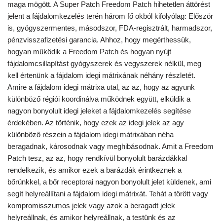
maga mögött. A Super Patch Freedom Patch hihetetlen áttörést
jelent a fájdalomkezelés terén három fő okból kifolyólag: Először
is, gyógyszermentes, másodszor, FDA-regisztrált, harmadszor,
pénzvisszafizetési garancia. Ahhoz, hogy megérthessük,
hogyan működik a Freedom Patch és hogyan nyújt
fájdalomcsillapítást gyógyszerek és vegyszerek nélkül, meg
kell értenünk a fájdalom idegi mátrixának néhány részletét.
Amire a fájdalom idegi mátrixa utal, az az, hogy az agyunk
különböző régiói koordinálva működnek együtt, elküldik a
nagyon bonyolult idegi jeleket a fájdalomkezelés segítése
érdekében. Az történik, hogy ezek az idegi jelek az agy
különböző részein a fájdalom idegi mátrixában néha
beragadnak, károsodnak vagy meghibásodnak. Amit a Freedom
Patch tesz, az az, hogy rendkívül bonyolult barázdákkal
rendelkezik, és amikor ezek a barázdák érintkeznek a
bőrünkkel, a bőr receptorai nagyon bonyolult jelet küldenek, ami
segít helyreállítani a fájdalom idegi mátrixát. Tehát a törött vagy
kompromisszumos jelek vagy azok a beragadt jelek
helyreállnak, és amikor helyreállnak, a testünk és az