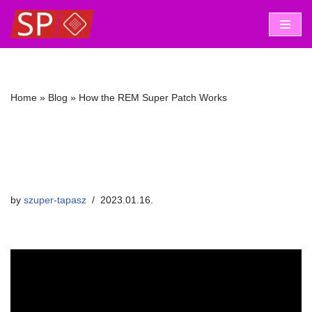
Skip
to
content
Home
»
Blog
»
How the REM Super Patch Works
How the REM Super
Patch Works
by
szuper-tapasz
2023.01.16.