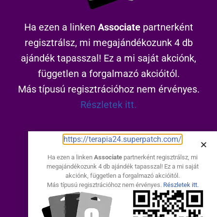
Ha ezen a linken
Associate
partnerként
regisztrálsz, mi megajándékozunk 4 db
ajándék tapasszal! Ez a mi saját akciónk,
független a forgalmazó akcióitól.
Más típusú regisztrációhoz nem érvényes.
Részletek itt.
https://terapia24.superpatch.com/
https://terapia24.superpatch.com/
Ha ezen a linken
Associate
partnerként regisztrálsz, mi
megajándékozunk 4 db ajándék tapasszal! Ez a mi saját
Elakadtál?
akciónk, független a forgalmazó akcióitól.
Más típusú regisztrációhoz nem érvényes.
Részletek itt.
Hívj és segítek: