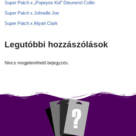
Super Patch x „Popeyes Kid” Dieunerst Collin
Super Patch x Johnelle Joe
Super Patch x Aliyah Clark
Legutóbbi hozzászólások
Nincs megjeleníthető bejegyzés.