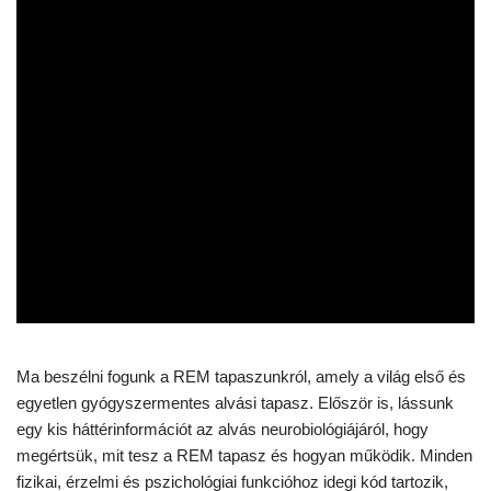
Ma beszélni fogunk a REM tapaszunkról, amely a világ első és
egyetlen gyógyszermentes alvási tapasz. Először is, lássunk
egy kis háttérinformációt az alvás neurobiológiájáról, hogy
megértsük, mit tesz a REM tapasz és hogyan működik. Minden
fizikai, érzelmi és pszichológiai funkcióhoz idegi kód tartozik,