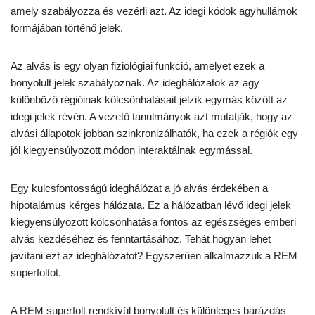
amely szabályozza és vezérli azt. Az idegi kódok agyhullámok
formájában történő jelek.
Az alvás is egy olyan fiziológiai funkció, amelyet ezek a
bonyolult jelek szabályoznak. Az ideghálózatok az agy
különböző régióinak kölcsönhatásait jelzik egymás között az
idegi jelek révén. A vezető tanulmányok azt mutatják, hogy az
alvási állapotok jobban szinkronizálhatók, ha ezek a régiók egy
jól kiegyensúlyozott módon interaktálnak egymással.
Egy kulcsfontosságú ideghálózat a jó alvás érdekében a
hipotalámus kérges hálózata. Ez a hálózatban lévő idegi jelek
kiegyensúlyozott kölcsönhatása fontos az egészséges emberi
alvás kezdéséhez és fenntartásához. Tehát hogyan lehet
javítani ezt az ideghálózatot? Egyszerűen alkalmazzuk a REM
superfoltot.
A REM superfolt rendkívül bonyolult és különleges barázdás