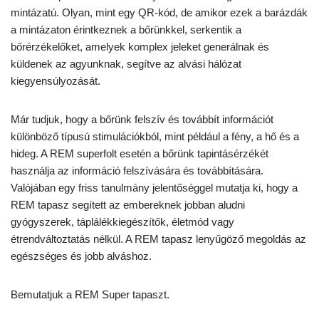
mintázatú. Olyan, mint egy QR-kód, de amikor ezek a barázdák
a mintázaton érintkeznek a bőrünkkel, serkentik a
bőrérzékelőket, amelyek komplex jeleket generálnak és
küldenek az agyunknak, segítve az alvási hálózat
kiegyensúlyozását.
Már tudjuk, hogy a bőrünk felszív és továbbít információt
különböző típusú stimulációkból, mint például a fény, a hő és a
hideg. A REM superfolt esetén a bőrünk tapintásérzékét
használja az információ felszívására és továbbítására.
Valójában egy friss tanulmány jelentőséggel mutatja ki, hogy a
REM tapasz segített az embereknek jobban aludni
gyógyszerek, táplálékkiegészítők, életmód vagy
étrendváltoztatás nélkül. A REM tapasz lenyűgöző megoldás az
egészséges és jobb alváshoz.
Bemutatjuk a REM Super tapaszt.