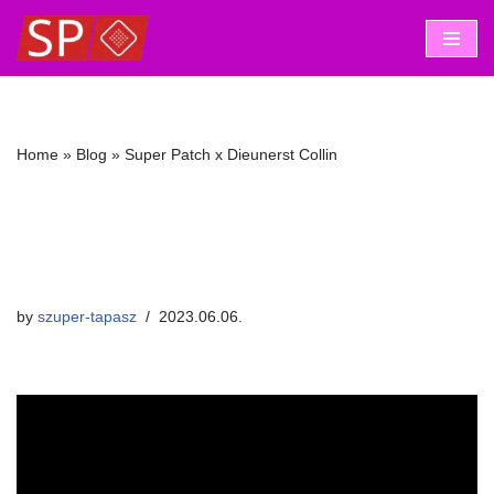
Skip
to
content
Home
»
Blog
»
Super Patch x Dieunerst Collin
Super Patch x Dieunerst
Collin
by
szuper-tapasz
2023.06.06.