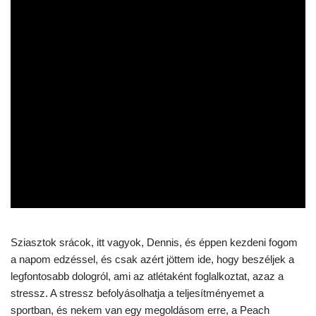
Sziasztok srácok, itt vagyok, Dennis, és éppen kezdeni fogom
a napom edzéssel, és csak azért jöttem ide, hogy beszéljek a
legfontosabb dologról, ami az atlétaként foglalkoztat, azaz a
stressz. A stressz befolyásolhatja a teljesítményemet a
sportban, és nekem van egy megoldásom erre, a Peach