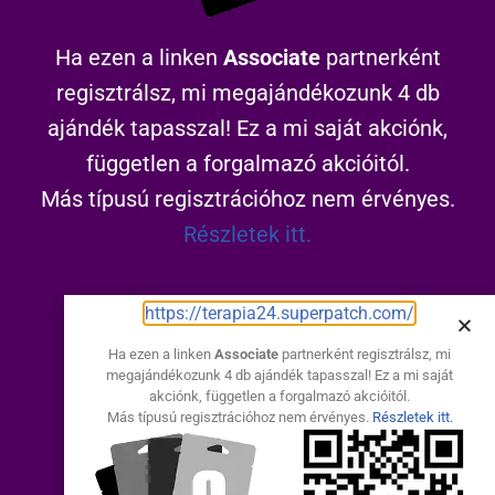
Ha ezen a linken
Associate
partnerként
regisztrálsz, mi megajándékozunk 4 db
ajándék tapasszal! Ez a mi saját akciónk,
független a forgalmazó akcióitól.
Más típusú regisztrációhoz nem érvényes.
Részletek itt.
https://terapia24.superpatch.com/
https://terapia24.superpatch.com/
Ha ezen a linken
Associate
partnerként regisztrálsz, mi
megajándékozunk 4 db ajándék tapasszal! Ez a mi saját
Elakadtál?
akciónk, független a forgalmazó akcióitól.
Más típusú regisztrációhoz nem érvényes.
Részletek itt.
Hívj és segítek: