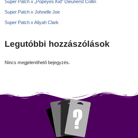
Super Patch x „Popeyes Kid” Dieunerst Collin
Super Patch x Johnelle Joe
Super Patch x Aliyah Clark
Legutóbbi hozzászólások
Nincs megjeleníthető bejegyzés.